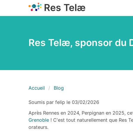
Aller
Res Telæ
au
contenu
principal
Res Telæ, sponsor du
Fil d'Ariane
Accueil
Blog
Soumis par
felip
le
03/02/2026
Après Rennes en 2024, Perpignan en 2025, ce
Grenoble
! C'est tout naturellement que Res T
orateurs.