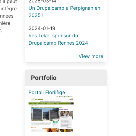
2025-03-14
 il peut
Un Drupalcamp a Perpignan en
s'intègre
2025 !
onnées
nière
2024-01-19
s
Res Telæ, sponsor du
Drupalcamp Rennes 2024
View more
Portfolio
Portail Florilège