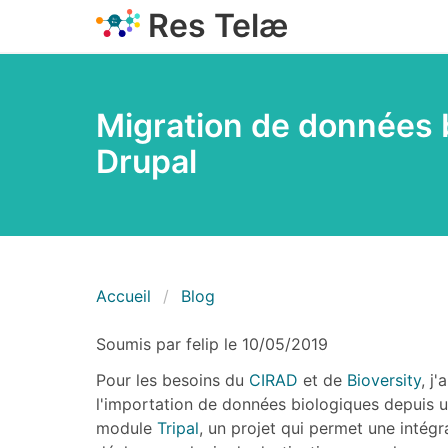
Aller
Res Telæ
au
contenu
principal
Migration de données 
Drupal
Fil d'Ariane
Accueil
Blog
Soumis par
felip
le
10/05/2019
Pour les besoins du
CIRAD
et de
Bioversity
, j
l'importation de données biologiques depuis
module
Tripal
, un projet qui permet une inté