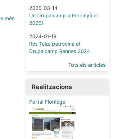
2025-03-14
Un Drupalcamp a Perpinyà el
ne més
sobre
2025!
Industrialització
amb
2024-01-19
Drupal
Res Telæ patrocina el
8
Drupalcamp Rennes 2024
Tots els articles
Realitzacions
Portal Florilège