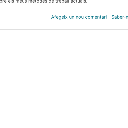
bre els meus mètodes de treball actuals.
Afegeix un nou comentari
Saber-