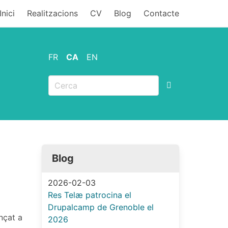
MENU
Inici
Realitzacions
CV
Blog
Contacte
FR
CA
EN
Blog
2026-02-03
Res Telæ patrocina el
Drupalcamp de Grenoble el
nçat a
2026