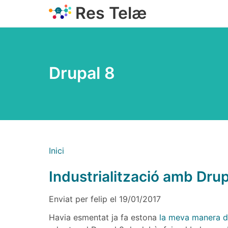
Vés
Res Telæ
al
contingut
Drupal 8
Fil d'ariadna
Inici
Industrialització amb Drup
Enviat per
felip
el
19/01/2017
Havia esmentat ja fa estona
la meva manera de