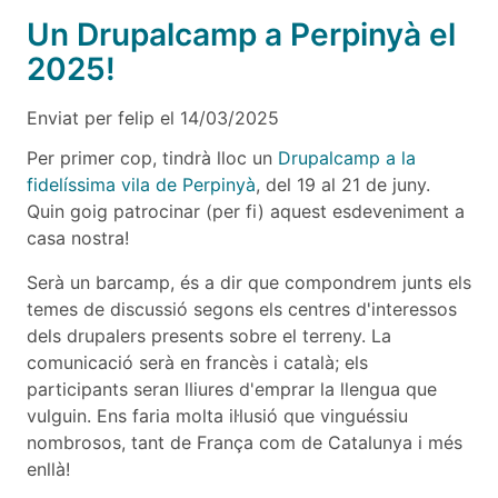
Un Drupalcamp a Perpinyà el
2025!
Enviat per
felip
el
14/03/2025
Per primer cop, tindrà lloc un
Drupalcamp a la
fidelíssima vila de Perpinyà
, del 19 al 21 de juny.
Quin goig patrocinar (per fi) aquest esdeveniment a
casa nostra!
Serà un barcamp, és a dir que compondrem junts els
temes de discussió segons els centres d'interessos
dels drupalers presents sobre el terreny. La
comunicació serà en francès i català; els
participants seran lliures d'emprar la llengua que
vulguin. Ens faria molta il·lusió que vinguéssiu
nombrosos, tant de França com de Catalunya i més
enllà!