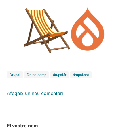
Drupal
Drupalcamp
drupal.fr
drupal.cat
Afegeix un nou comentari
El vostre nom