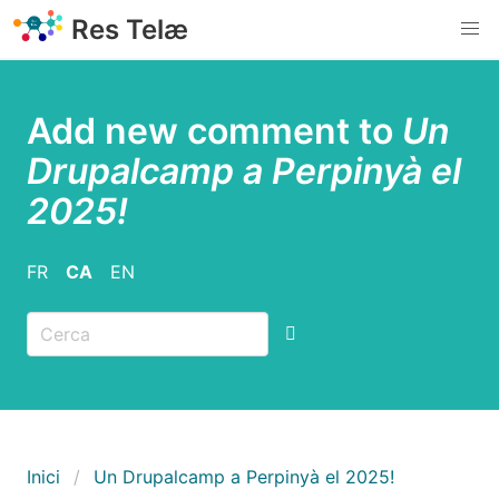
Vés
Res Telæ
al
contingut
Add new comment to
Un
Drupalcamp a Perpinyà el
2025!
FR
CA
EN
Fil d'ariadna
Inici
Un Drupalcamp a Perpinyà el 2025!